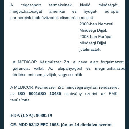
A cégcsoport termékeinek kiváló minőségét,
megbízhatóságát amerikai és nyugat- európai
partnereink több évtizedek elismerése mellett
2000-ben Nemzeti
Minőségi Díjjal,
2003-ban Európai
Minőségi Díjjal
jutalmazták.
A MEDICOR Kéziműszer Zrt. a neve alatt forgalmazott v
garanciát vállal. Az alapanyagból és megmunkálásbó
térítésmentesen javítják, vagy cserélik.
A MEDICOR Kéziműszer Zrt. minőségirányítási rendszerét
az
ISO 9001/ISO 13485
szabvány szerint az EMKI
tanúsította.
FDA (USA): 9680519
CE: MDD 93/42 EEC 1993. június 14 direktíva szerint