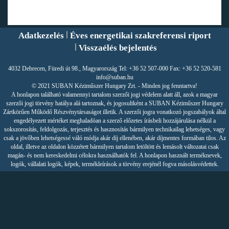
Adatkezelés
Éves energetikai szakreferensi riport
Visszaélés bejelentés
4032 Debrecen, Füredi út 98., Magyarország Tel: +36 52 507-000 Fax: +36 52 520-581
info@suban.hu
© 2021 SUBAN Kéziműszer Hungary Zrt. - Minden jog fenntartva!
A honlapon található valamennyi tartalom szerzői jogi védelem alatt áll, azok a magyar
szerzői jogi törvény hatálya alá tartoznak, és jogosultként a SUBAN Kéziműszer Hungary
Zártkörűen Működő Részvénytársaságot illetik. A szerzői jogra vonatkozó jogszabályok által
engedélyezett mértéket meghaladóan a szerző előzetes írásbeli hozzájárulása nélkül a
sokszorosítás, feldolgozás, terjesztés és hasznosítás bármilyen technikailag lehetséges, vagy
csak a jövőben lehetségessé váló módja akár díj ellenében, akár díjmentes formában tilos. Az
oldal, illetve az oldalon közzétett bármilyen tartalom letöltött és lemásolt változatai csak
magán- és nem kereskedelmi célokra használhatók fel. A honlapon használt terméknevek,
logók, vállalati logók, képek, termékleírások a törvény erejénél fogva másolásvédettek.