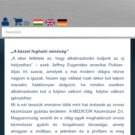
Rólunk
(
0
)
Rólunk
„
A kézzel fogható minőség”
„A siker feltétele az, hogy alkalmazkodni tudjunk az új
helyzethez” – ezek Jeffrey Eugenides amerikai Pulitzer-
díjas író szavai, amelyek a mai modern világra nézve
nagyon is igazak, hiszen egy vállalat csak akkor tud talpon
maradni, hatékonyan dolgozni, ha minden esetben
alkalmazkodni tud a folyton változó világ, folyton változó
igényeihez.
Mi is ezt tesszük immáron több mint hat évtizede az orvosi
kéziműszer gyártás területén. A MEDICOR Kéziműszer Zrt.
Magyarország vezető és a világ egyik meghatározó orvosi
kéziműszer gyártó és -forgalmazó társasága, amely
ahogyan a múltban, a jelenben és a jövőben is meg