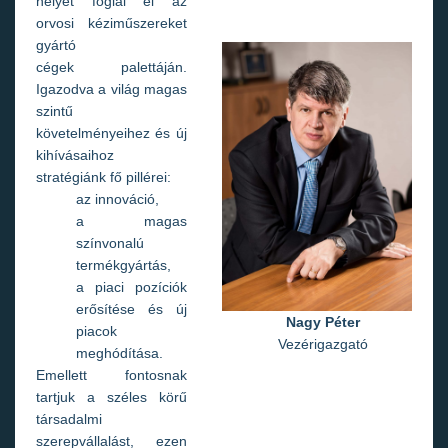
helyet foglal el az
orvosi kéziműszereket
gyártó
cégek palettáján.
Igazodva a világ magas
szintű
követelményeihez és új
kihívásaihoz
stratégiánk fő pillérei:
az innováció,
a magas
színvonalú
termékgyártás,
a piaci pozíciók
erősítése és új
Nagy Péter
piacok
Vezérigazgató
meghódítása.
Emellett fontosnak
tartjuk a széles körű
társadalmi
szerepvállalást, ezen