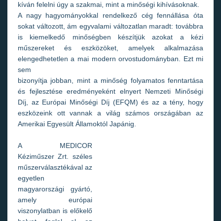
kíván felelni úgy a szakmai, mint a minőségi kihívásoknak.
A nagy hagyományokkal rendelkező cég fennállása óta
sokat változott, ám egyvalami változatlan maradt: továbbra
is kiemelkedő minőségben készítjük azokat a kézi
műszereket és eszközöket, amelyek alkalmazása
elengedhetetlen a mai modern orvostudományban. Ezt mi
sem
bizonyítja jobban, mint a minőség folyamatos fenntartása
és fejlesztése eredményeként elnyert Nemzeti Minőségi
Díj, az Európai Minőségi Díj (EFQM) és az a tény, hogy
eszközeink ott vannak a világ számos országában az
Amerikai Egyesült Államoktól Japánig.
A MEDICOR
Kéziműszer Zrt. széles
műszerválasztékával az
egyetlen
magyarországi gyártó,
amely európai
viszonylatban is előkelő