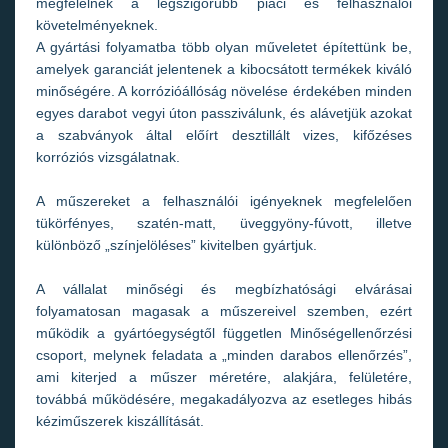
megfelelnek a legszigorúbb piaci és felhasználói
követelményeknek.
A gyártási folyamatba több olyan műveletet építettünk be,
amelyek garanciát jelentenek a kibocsátott termékek kiváló
minőségére. A korrózióállóság növelése érdekében minden
egyes darabot vegyi úton passziválunk, és alávetjük azokat
a szabványok által előírt desztillált vizes, kifőzéses
korróziós vizsgálatnak.
A műszereket a felhasználói igényeknek megfelelően
tükörfényes, szatén-matt, üveggyöny-fúvott, illetve
különböző „színjelöléses” kivitelben gyártjuk.
A vállalat minőségi és megbízhatósági elvárásai
folyamatosan magasak a műszereivel szemben, ezért
működik a gyártóegységtől független Minőségellenőrzési
csoport, melynek feladata a „minden darabos ellenőrzés”,
ami kiterjed a műszer méretére, alakjára, felületére,
továbbá működésére, megakadályozva az esetleges hibás
kéziműszerek kiszállítását.