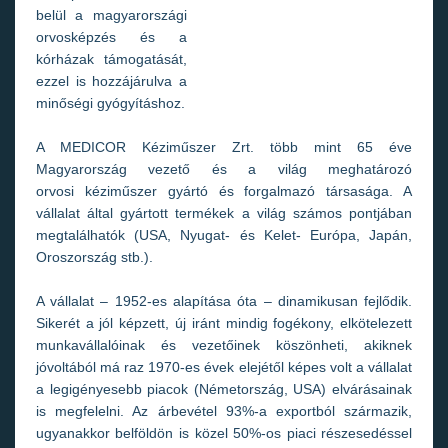
belül a magyarországi
orvosképzés és a
kórházak támogatását,
ezzel is hozzájárulva a
minőségi gyógyításhoz.
A MEDICOR Kéziműszer Zrt. több mint 65 éve
Magyarország vezető és a világ meghatározó
orvosi kéziműszer gyártó és forgalmazó társasága. A
vállalat által gyártott termékek a világ számos pontjában
megtalálhatók (USA, Nyugat- és Kelet- Európa, Japán,
Oroszország stb.).
A vállalat – 1952-es alapítása óta – dinamikusan fejlődik.
Sikerét a jól képzett, új iránt mindig fogékony, elkötelezett
munkavállalóinak és vezetőinek köszönheti, akiknek
jóvoltából má raz 1970-es évek elejétől képes volt a vállalat
a legigényesebb piacok (Németország, USA) elvárásainak
is megfelelni. Az árbevétel 93%-a exportból származik,
ugyanakkor belföldön is közel 50%-os piaci részesedéssel