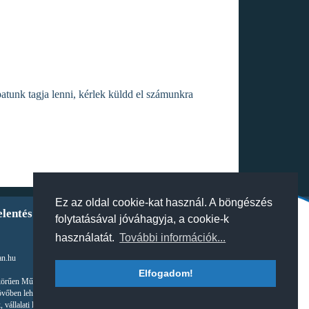
atunk tagja lenni, kérlek küldd el számunkra
Ez az oldal cookie-kat használ. A böngészés
elentés
folytatásával jóváhagyja, a cookie-k
használatát.
További információk...
an.hu
Elfogadom!
körűen Működő Részvénytársaságot illetik. A szerzői jogra vonatkozó jogszabályok által
övőben lehetségessé váló módja akár díj ellenében, akár díjmentes formában tilos. Az oldal,
, vállalati logók, képek, termékleírások a törvény erejénél fogva másolásvédettek.