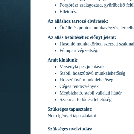
Forgórész szalagozása, gyűrűbelső felül
Élletörés.
Az álláshoz tartozó elvárások:
Önálló és pontos munkavégzés, terhelh
Az állás betöltéséhez előnyt jelent:
Hasonló munkakörben szerzett szakmai 
Fémipari végzettség.
Amit kínálunk:
Versenyképes juttatások
Stabil, hosszútávú munkalehetőség
Hosszútávú munkalehetőség
Céges rendezvények
Megbízható, stabil vállalati háttér
Szakmai fejlődési lehetőség
Szükséges tapasztalat:
Nem igényel tapasztalatot.
Szükséges nyelvtudás: