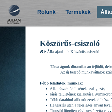
Rólunk
Termékek
Állá
Köszörűs-csiszoló
Állásajánlatok
Köszörűs-csiszoló
Társaságunk dinamikusan fejlődő, debr
Az új belépő munkavállalók szám
Főbb feladatok, munkák:
Alkatrészek felületének szalagozás,
Járás felületének kialakítása, gumikoro
Több darabból álló műszerek előkészíté
Hegesztés után a felesleges anyag levál
Típustól függően végleges fazetta vagy é