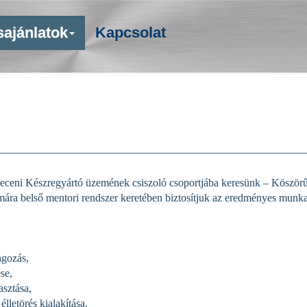
sajánlatok
Kapcsolat
eceni Készregyártó üzemének csiszoló csoportjába keresünk – Köszörű
ára belső mentori rendszer keretében biztosítjuk az eredményes munk
ngozás,
se,
asztása,
lletörés kialakítása,