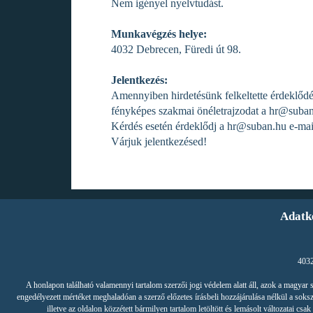
Nem igényel nyelvtudást.
Munkavégzés helye:
4032 Debrecen, Füredi út 98.
Jelentkezés:
Amennyiben hirdetésünk felkeltette érdeklődé
fényképes szakmai önéletrajzodat a
hr@suban
Kérdés esetén érdeklődj a
hr@suban.hu
e-mai
Várjuk jelentkezésed!
Adatk
4032
A honlapon található valamennyi tartalom szerzői jogi védelem alatt áll, azok a magya
engedélyezett mértéket meghaladóan a szerző előzetes írásbeli hozzájárulása nélkül a soksz
illetve az oldalon közzétett bármilyen tartalom letöltött és lemásolt változatai 