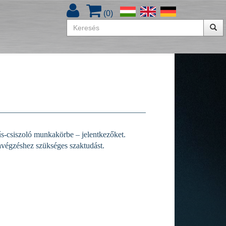
(
0
)
s-csiszoló munkakörbe – jelentkezőket.
avégzéshez szükséges szaktudást.