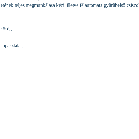
etének teljes megmunkálása kézi, illetve félautomata gyűrűbelső csiszo
etőség.
tapasztalat,