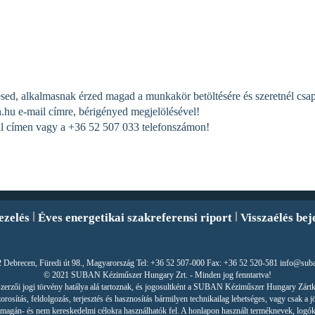
sed, alkalmasnak érzed magad a munkakör betöltésére és szeretnél csap
.hu
e-mail címre, bérigényed megjelölésével!
l címen vagy a +36 52 507 033 telefonszámon!
ezelés
Éves energetikai szakreferensi riport
Visszaélés bej
 Debrecen, Füredi út 98., Magyarország Tel: +36 52 507-000 Fax: +36 52 520-581 info@sub
© 2021 SUBAN Kéziműszer Hungary Zrt. - Minden jog fenntartva!
r szerzői jogi törvény hatálya alá tartoznak, és jogosultként a SUBAN Kéziműszer Hungary Zárt
orosítás, feldolgozás, terjesztés és hasznosítás bármilyen technikailag lehetséges, vagy csak a j
csak magán- és nem kereskedelmi célokra használhatók fel. A honlapon használt terméknevek, logók