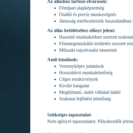
Az álláshoz tartozó elvárások:
Fémipari alapképzettség
Önálló és precíz munkavégzés
Jártasság mérőeszközök használatában:
Az állás betöltéséhez előnyt jelent:
Hasonló munkakörben szerzett szakmai 
Fémmegmunkálás területén szerzett rele
Műszaki rajzolvasási ismeretek
Amit kínálunk:
Versenyképes juttatások
Hosszútávú munkalehetőség
Céges rendezvények
Kiváló hangulat
Megbízható, stabil vállalati háttér
Szakmai fejlődési lehetőség
Szükséges tapasztalat:
Nem igényel tapasztalatot. Pályakezdők jelene