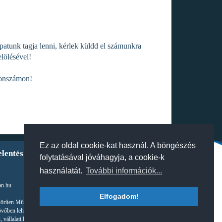
atunk tagja lenni, kérlek küldd el számunkra
lölésével!
fonszámon!
Ez az oldal cookie-kat használ. A böngészés
elentés
folytatásával jóváhagyja, a cookie-k
használatát.
További információk...
an.hu
Elfogadom!
körűen Működő Részvénytársaságot illetik. A szerzői jogra vonatkozó jogszabályok által
övőben lehetségessé váló módja akár díj ellenében, akár díjmentes formában tilos. Az oldal,
, vállalati logók, képek, termékleírások a törvény erejénél fogva másolásvédettek.