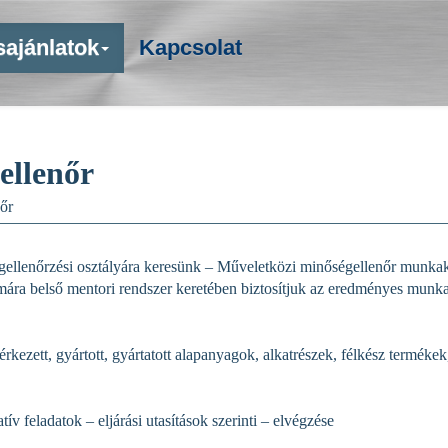
sajánlatok
Kapcsolat
ellenőr
őr
ellenőrzési osztályára keresünk – Műveletközi minőségellenőr munkakö
ára belső mentori rendszer keretében biztosítjuk az eredményes munk
eérkezett, gyártott, gyártatott alapanyagok, alkatrészek, félkész termék
v feladatok – eljárási utasítások szerinti – elvégzése