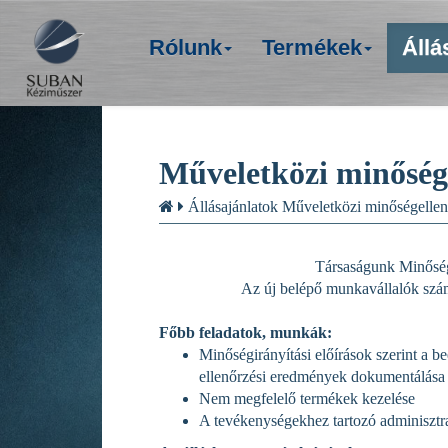
Rólunk
Termékek
Állá
Műveletközi minőség
Állásajánlatok
Műveletközi minőségellen
Társaságunk Minőség
Az új belépő munkavállalók szám
Főbb feladatok, munkák:
Minőségirányítási előírások szerint a b
ellenőrzési eredmények dokumentálása
Nem megfelelő termékek kezelése
A tevékenységekhez tartozó adminisztratí