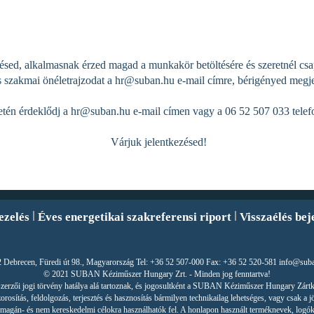
ésed, alkalmasnak érzed magad a munkakör betöltésére és szeretnél csap
 szakmai önéletrajzodat a
hr@suban.hu
e-mail címre, bérigényed megje
etén érdeklődj a
hr@suban.hu
e-mail címen vagy a 06 52 507 033 tele
Várjuk jelentkezésed!
ezelés
Éves energetikai szakreferensi riport
Visszaélés bej
 Debrecen, Füredi út 98., Magyarország Tel: +36 52 507-000 Fax: +36 52 520-581 info@sub
© 2021 SUBAN Kéziműszer Hungary Zrt. - Minden jog fenntartva!
r szerzői jogi törvény hatálya alá tartoznak, és jogosultként a SUBAN Kéziműszer Hungary Zárt
orosítás, feldolgozás, terjesztés és hasznosítás bármilyen technikailag lehetséges, vagy csak a j
csak magán- és nem kereskedelmi célokra használhatók fel. A honlapon használt terméknevek, logók