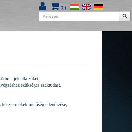
(
0
)
rbe – jelentkezőket.
avégzéshez szükséges szaktudást.
ek, késztermékek minőség ellenőrzése,