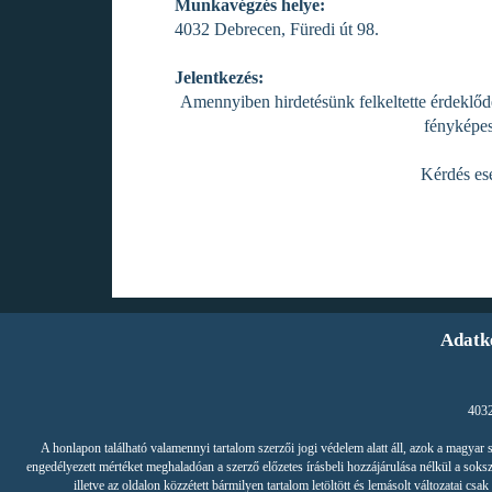
Munkavégzés helye:
4032 Debrecen, Füredi út 98.
Jelentkezés:
Amennyiben hirdetésünk felkeltette érdeklőd
fényképes
Kérdés es
Adatk
4032
A honlapon található valamennyi tartalom szerzői jogi védelem alatt áll, azok a magya
engedélyezett mértéket meghaladóan a szerző előzetes írásbeli hozzájárulása nélkül a soksz
illetve az oldalon közzétett bármilyen tartalom letöltött és lemásolt változatai 