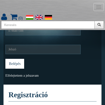
Tog
Belépés
nav
(
0
)
Belépés
Elfelejtettem a jelszavam
Regisztráció