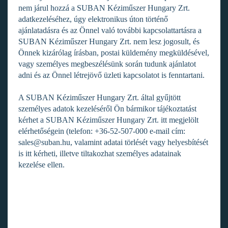
nem járul hozzá a SUBAN Kéziműszer Hungary Zrt.
adatkezeléséhez, úgy elektronikus úton történő
ajánlatadásra és az Önnel való további kapcsolattartásra a
SUBAN Kéziműszer Hungary Zrt. nem lesz jogosult, és
Önnek kizárólag írásban, postai küldemény megküldésével,
vagy személyes megbeszélésünk során tudunk ajánlatot
adni és az Önnel létrejövő üzleti kapcsolatot is fenntartani.
A SUBAN Kéziműszer Hungary Zrt. által gyűjtött
személyes adatok kezeléséről Ön bármikor tájékoztatást
kérhet a SUBAN Kéziműszer Hungary Zrt. itt megjelölt
elérhetőségein (telefon: +36-52-507-000 e-mail cím:
sales@suban.hu, valamint adatai törlését vagy helyesbítését
is itt kérheti, illetve tiltakozhat személyes adatainak
kezelése ellen.