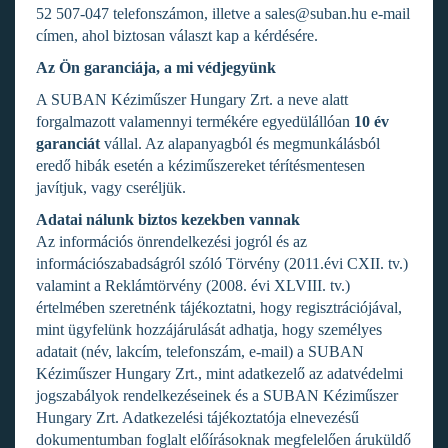
52 507-047 telefonszámon, illetve a sales@suban.hu e-mail
címen, ahol biztosan választ kap a kérdésére.
Az Ön garanciája, a mi védjegyünk
A SUBAN Kéziműszer Hungary Zrt. a neve alatt
forgalmazott valamennyi termékére egyedülállóan
10 év
garanciát
vállal. Az alapanyagból és megmunkálásból
eredő hibák esetén a kéziműszereket térítésmentesen
javítjuk, vagy cseréljük.
Adatai nálunk biztos kezekben vannak
Az információs önrendelkezési jogról és az
információszabadságról szóló Törvény (2011.évi CXII. tv.)
valamint a Reklámtörvény (2008. évi XLVIII. tv.)
értelmében szeretnénk tájékoztatni, hogy regisztrációjával,
mint ügyfelünk hozzájárulását adhatja, hogy személyes
adatait (név, lakcím, telefonszám, e-mail) a SUBAN
Kéziműszer Hungary Zrt., mint adatkezelő az adatvédelmi
jogszabályok rendelkezéseinek és a SUBAN Kéziműszer
Hungary Zrt. Adatkezelési tájékoztatója elnevezésű
dokumentumban foglalt előírásoknak megfelelően áruküldő