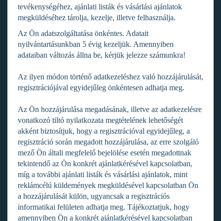
tevékenységéhez, ajánlati listák és vásárlási ajánlatok
megküldéséhez tárolja, kezelje, illetve felhasználja.
Az Ön adatszolgáltatása önkéntes. Adatait
nyilvántartásunkban 5 évig kezeljük. Amennyiben
adataiban változás állna be, kérjük jelezze számunkra!
Az ilyen módon történő adatkezeléshez való hozzájárulását,
regisztrációjával egyidejűleg önkéntesen adhatja meg.
Az Ön hozzájárulása megadásának, illetve az adatkezelésre
vonatkozó tiltó nyilatkozata megtételének lehetőségét
akként biztosítjuk, hogy a regisztrációval egyidejűleg, a
regisztráció során megadott hozzájárulása, az erre szolgáló
mező Ön általi megfelelő bejelölése esetén megadottnak
tekintendő az Ön konkrét ajánlatkérésével kapcsolatban,
míg a további ajánlati listák és vásárlási ajánlatok, mint
reklámcélú küldemények megküldésével kapcsolatban Ön
a hozzájárulását külön, ugyancsak a regisztrációs
informatikai felületen adhatja meg. Tájékoztatjuk, hogy
amennyiben Ön a konkrét ajánlatkérésével kapcsolatban