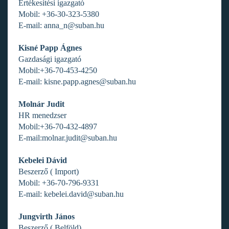
Értékesítési igazgató
Mobil: +36-30-323-5380
​E-mail: anna_n@suban.hu
Kisné Papp Ágnes
Gazdasági igazgató
Mobil:+36-70-453-4250
E-mail: kisne.papp.agnes@suban.hu
Molnár Judit
HR menedzser
Mobil:+36-70-432-4897
E-mail:molnar.judit@suban.hu
Kebelei Dávid
Beszerző ( Import)
Mobil: +36-70-796-9331
E-mail: kebelei.david@suban.hu
Jungvirth János
Beszerző ( Belföld)