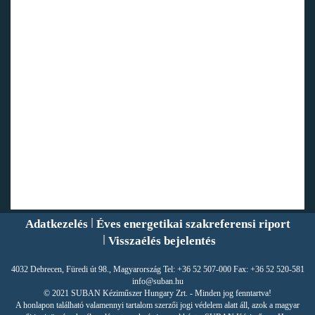
Adatkezelés
Éves energetikai szakreferensi riport
Visszaélés bejelentés
4032 Debrecen, Füredi út 98., Magyarország Tel: +36 52 507-000 Fax: +36 52 520-581
info@suban.hu
© 2021 SUBAN Kéziműszer Hungary Zrt. - Minden jog fenntartva!
A honlapon található valamennyi tartalom szerzői jogi védelem alatt áll, azok a magyar