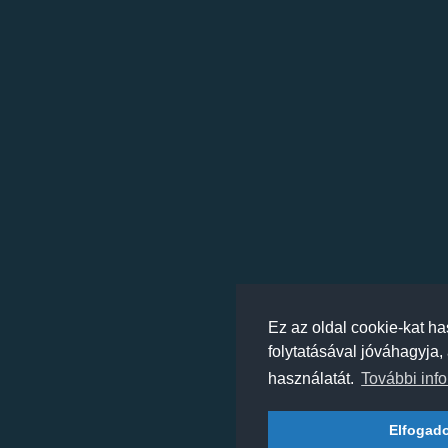
Ez az oldal cookie-kat h
folytatásával jóváhagyja,
használatát.
További info
Elfogad