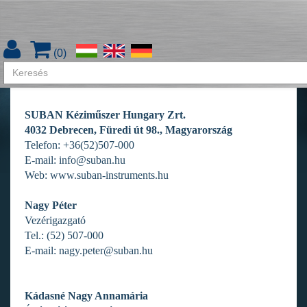
Kapcsolat
(
0
)
Kapcsolat
SUBAN Kéziműszer Hungary Zrt.
4032 Debrecen, Füredi út 98., Magyarország
Telefon: +36(52)507-000
E-mail: info@suban.hu
Web: www.suban-instruments.hu
Nagy Péter
Vezérigazgató
Tel.: (52) 507-000
E-mail: nagy.peter@suban.hu
Kádasné Nagy Annamária