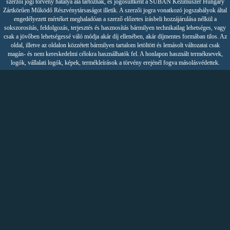
szerzői jogi törvény hatálya alá tartoznak, és jogosultként a SUBAN Kéziműszer Hungary
Zártkörűen Működő Részvénytársaságot illetik. A szerzői jogra vonatkozó jogszabályok által
engedélyezett mértéket meghaladóan a szerző előzetes írásbeli hozzájárulása nélkül a
sokszorosítás, feldolgozás, terjesztés és hasznosítás bármilyen technikailag lehetséges, vagy
csak a jövőben lehetségessé váló módja akár díj ellenében, akár díjmentes formában tilos. Az
oldal, illetve az oldalon közzétett bármilyen tartalom letöltött és lemásolt változatai csak
magán- és nem kereskedelmi célokra használhatók fel. A honlapon használt terméknevek,
logók, vállalati logók, képek, termékleírások a törvény erejénél fogva másolásvédettek.