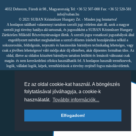
4032 Debrecen, Füredi út 98., Magyarország Tel: +36 52 507-000 Fax: +36 52 520-581
info@suban.hu
© 2021 SUBAN Kéziműszer Hungary Zrt. - Minden jog fenntartva!
A honlapon található valamennyi tartalom szerzői jogi védelem alatt áll, azok a magyar
szerzői jogi törvény hatálya alá tartoznak, és jogosultként a SUBAN Kéziműszer Hungary
Zártkörűen Működő Részvénytársaságot illetik. A szerzői jogra vonatkozó jogszabályok által
engedélyezett mértéket meghaladóan a szerző előzetes írásbeli hozzájárulása nélkül a
sokszorosítás, feldolgozás, terjesztés és hasznosítás bármilyen technikailag lehetséges, vagy
csak a jövőben lehetségessé váló módja akár díj ellenében, akár díjmentes formában tilos. Az
oldal, illetve az oldalon közzétett bármilyen tartalom letöltött és lemásolt változatai csak
magán- és nem kereskedelmi célokra használhatók fel. A honlapon használt terméknevek,
logók, vállalati logók, képek, termékleírások a törvény erejénél fogva másolásvédettek.
Ez az oldal cookie-kat használ. A böngészés
folytatásával jóváhagyja, a cookie-k
használatát.
További információk...
Elfogadom!