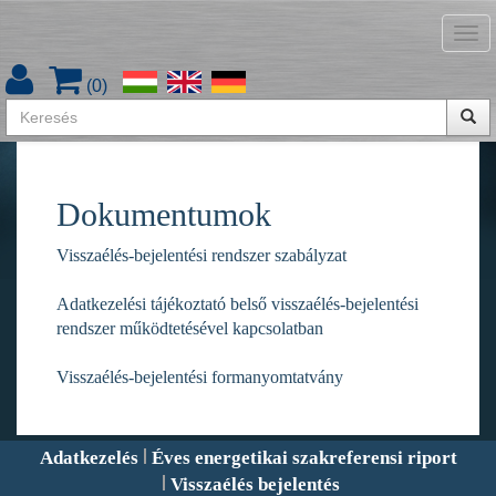
Tog
nav
Visszaélés bejelentés
(
0
)
Visszaélés bejelentés
Dokumentumok
Visszaélés-bejelentési rendszer szabályzat
Adatkezelési tájékoztató belső visszaélés-bejelentési
rendszer működtetésével kapcsolatban
Visszaélés-bejelentési formanyomtatvány
Adatkezelés
Éves energetikai szakreferensi riport
Visszaélés bejelentés